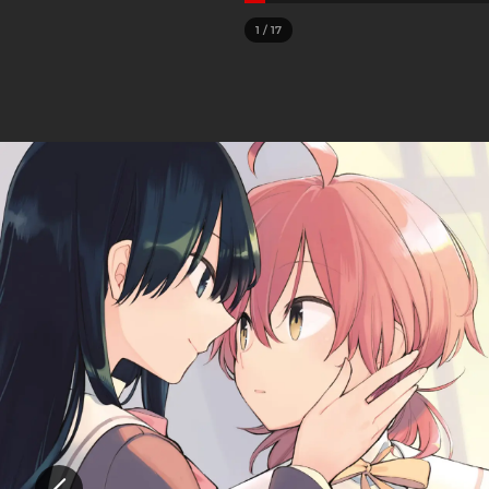
1
/
17