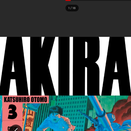
1
/
18