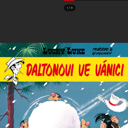
1
/
9