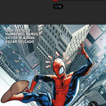
1
/
16