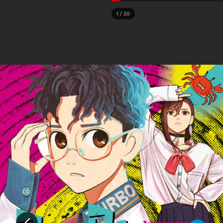
1
/
20