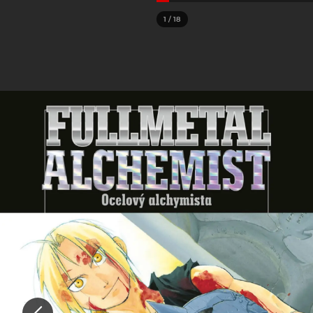
1
/
18