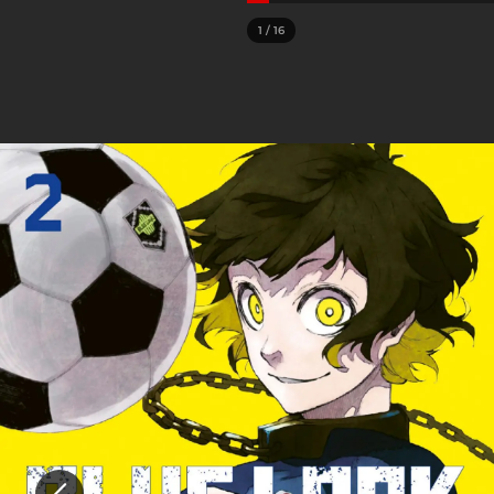
1
/
16