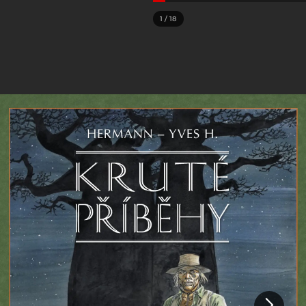
1
/
18