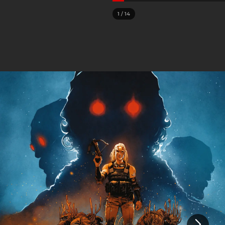
1
/
14