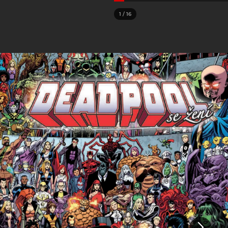
1
/
16