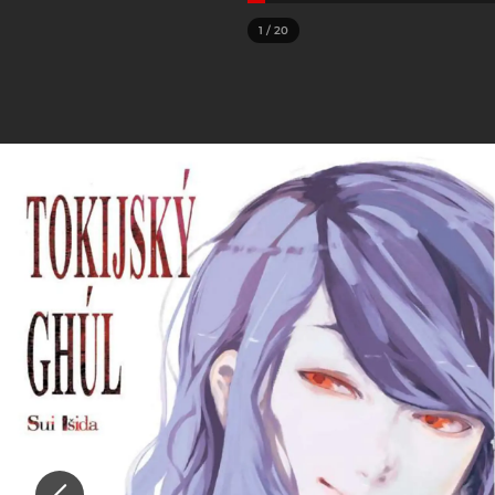
1
/
20