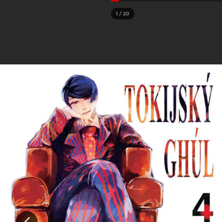
1
/
20