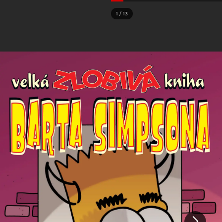
1
/
13